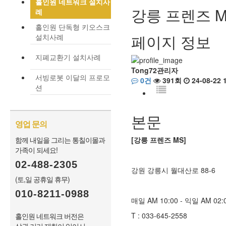
홀인원 네트워크 설치사
강릉 프렌즈 M
례
홀인원 단독형 키오스크
페이지 정보
설치사례
지폐교환기 설치사례
Tong72관리자
서빙로봇 이달의 프로모
0건
391회
24-08-22 
션
본문
영업 문의
함께 내일을 그리는 통칠이몰과
[강릉 프렌즈 MS]
가족이 되세요!
02-488-2305
강원 강릉시 월대산로 88-6
(토,일 공휴일 휴무)
010-8211-0988
매일 AM 10:00 - 익일 AM 02
T : 033-645-2558
홀인원 네트워크 버전은