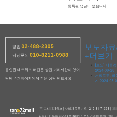
등록된 댓글이 없습니다.
보도자료
02-488-2305
영업
+더보기
010-8211-0988
담당문의
[보도] 서울경
홀인원 네트워크 버전은 상권 거리제한이 있어
2024-08-28
서빙로봇, 하
담당 슈퍼바이저에게 전문 상담 받으세요.
지
2024-08-
(주)고려디지웍스 | 사업자등록번호 : 212-81-71368 | 대
서울시 강동구 천호대로198길 4 고려IC빌딩 전관 | TEL : 02-476-